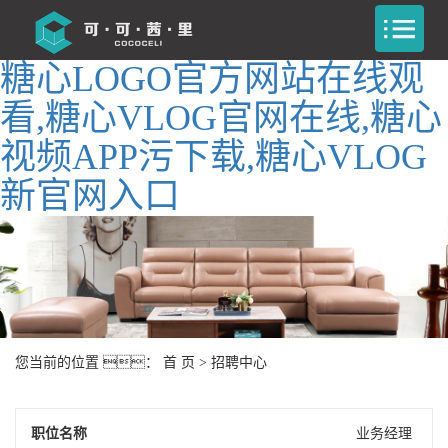
糖心LOGO官方网站在线观
看,糖心VLOG官网在线,糖心
视频APP污下载,糖心VLOG
新官网入口
您当前的位置 ：
首 页
>
招聘中心
职位名称
业务经理