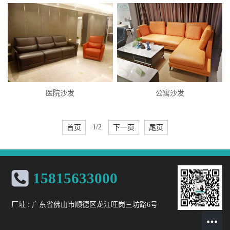
医院沙发
公寓沙发
首页
1/2
下一页
尾页
15815633000
厂址 : 广东省佛山市顺德区龙江旺岗三坊路6号